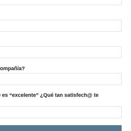
 compañía?
0 es “excelente” ¿Qué tan satisfech@ te