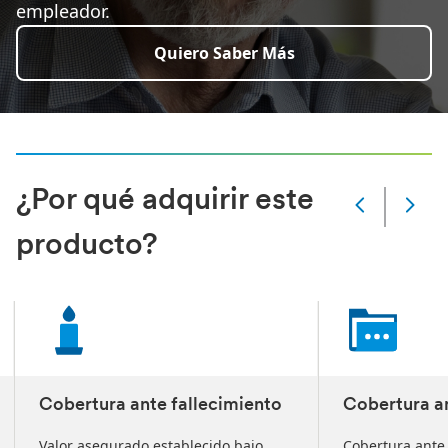
empleador.
Quiero Saber Más
¿Por qué adquirir este
Slide
Changed
producto?
Current
slide
1
of
3
slides
Cobertura ante fallecimiento
Cobertura an
Valor asegurado establecido bajo
Cobertura ante 