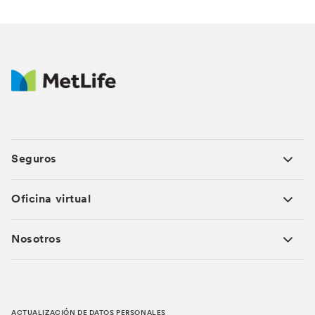
internacional.
• Experiencia en la administración de programas
globales para multinacionales.
Beneficio adicional a las protecciones de ley (EPS,
POS y ARL).
Para mayor información ¡Escríbenos!
Para mayor información ¡Escríbenos!
Seguros
Oficina virtual
Nosotros
ACTUALIZACIÓN DE DATOS PERSONALES