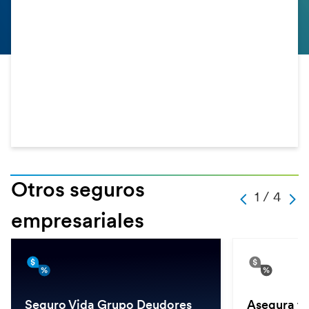
Otros seguros
-
1 / 4
-
-
-
1
empresariales
-
4
-
-
Seguro Vida Grupo Deudores
Asegura tu