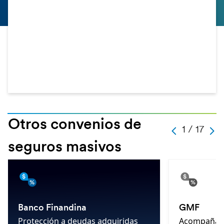
Otros convenios de
-
1 / 17
-
-
-
1
seguros masivos
-
17
-
-
Banco Finandina
GMF
Protección a deudas adquiridas
Acompañami