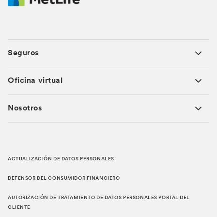
evento..
Seguro de Vida con Ahorro
Para mayor información ¡Escríbenos!
Para mayor información ¡Escríbenos!
Seguros
Oficina virtual
Nosotros
ACTUALIZACIÓN DE DATOS PERSONALES
DEFENSOR DEL CONSUMIDOR FINANCIERO
AUTORIZACIÓN DE TRATAMIENTO DE DATOS PERSONALES PORTAL DEL
CLIENTE