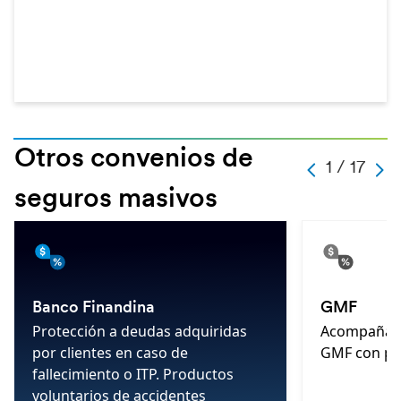
Otros convenios de
-
1 / 17
-
-
-
1
seguros masivos
-
17
-
-
Banco Finandina
GMF
Protección a deudas adquiridas
Acompañami
por clientes en caso de
GMF con pro
fallecimiento o ITP. Productos
voluntarios de accidentes