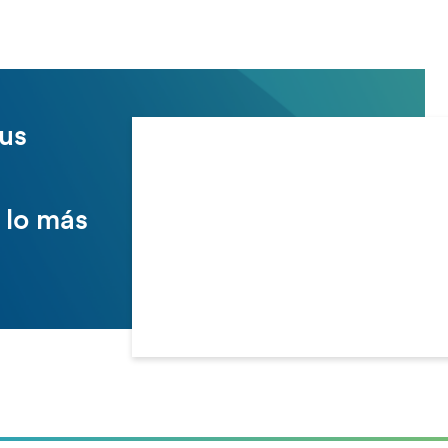
us
 lo más
: