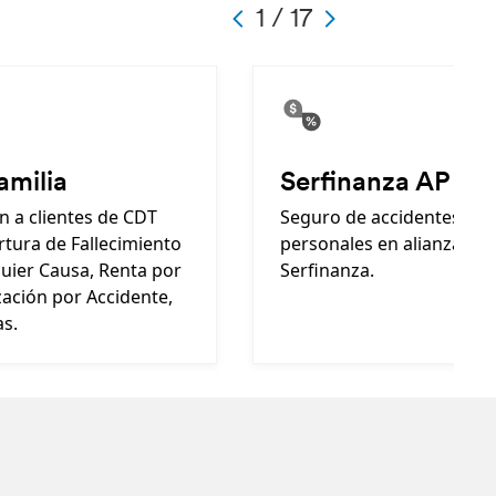
-
1 / 17
-
-
-
1
-
17
-
-
amilia
Serfinanza AP
n a clientes de CDT
Seguro de accidentes
tura de Fallecimiento
personales en alianza co
uier Causa, Renta por
Serfinanza.
zación por Accidente,
as.